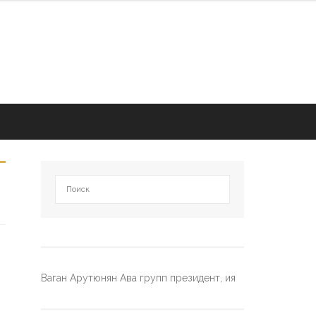
Ваган Арутюнян Ава групп президент, ия
,