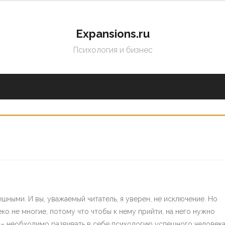
Expansions.ru
Психология и бизнес
ными. И вы, уважаемый читатель, я уверен, не исключение. Но
еко не многие, потому что чтобы к нему прийти, на него нужно
я – необходимо развивать в себе психологию успешного человека