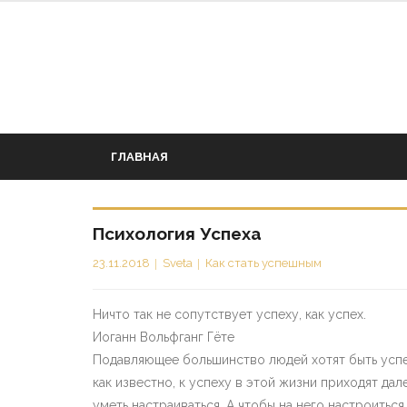
Перейти
к
содержимому
ГЛАВНАЯ
Психология Успеха
23.11.2018
Sveta
Как стать успешным
Ничто так не сопутствует успеху, как успех.
Иоганн Вольфганг Гёте
Подавляющее большинство людей хотят быть успеш
как известно, к успеху в этой жизни приходят дал
уметь настраиваться. А чтобы на него настроитьс