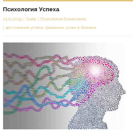
Психология Успеха
23.11.2019
Sveta
Психология бизнесмена
достижение успеха
,
привычка
,
успех в бизнесе