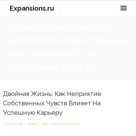
Перейти
Expansions.ru
к
содержимому
ДВОЙНАЯ ЖИЗНЬ: КАК
НЕПРИЯТИЕ СОБСТВЕННЫХ
ЧУВСТВ ВЛИЯЕТ НА
УСПЕШНУЮ КАРЬЕРУ
Двойная Жизнь: Как Неприятие
Собственных Чувств Влияет На
Успешную Карьеру
25.03.2019
Sveta
Как стать успешным