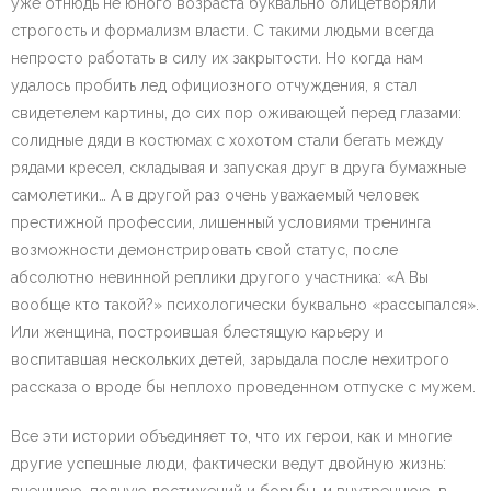
уже отнюдь не юного возраста буквально олицетворяли
строгость и формализм власти. С такими людьми всегда
непросто работать в силу их закрытости. Но когда нам
удалось пробить лед официозного отчуждения, я стал
свидетелем картины, до сих пор оживающей перед глазами:
солидные дяди в костюмах с хохотом стали бегать между
рядами кресел, складывая и запуская друг в друга бумажные
самолетики… А в другой раз очень уважаемый человек
престижной профессии, лишенный условиями тренинга
возможности демонстрировать свой статус, после
абсолютно невинной реплики другого участника: «А Вы
вообще кто такой?» психологически буквально «рассыпался».
Или женщина, построившая блестящую карьеру и
воспитавшая нескольких детей, зарыдала после нехитрого
рассказа о вроде бы неплохо проведенном отпуске с мужем.
Все эти истории объединяет то, что их герои, как и многие
другие успешные люди, фактически ведут двойную жизнь: