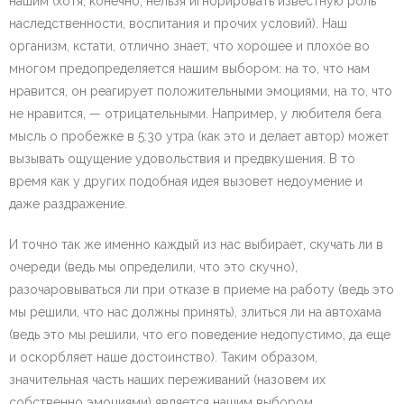
нашим (хотя, конечно, нельзя игнорировать известную роль
наследственности, воспитания и прочих условий). Наш
организм, кстати, отлично знает, что хорошее и плохое во
многом предопределяется нашим выбором: на то, что нам
нравится, он реагирует положительными эмоциями, на то, что
не нравится, — отрицательными. Например, у любителя бега
мысль о пробежке в 5:30 утра (как это и делает автор) может
вызывать ощущение удовольствия и предвкушения. В то
время как у других подобная идея вызовет недоумение и
даже раздражение.
И точно так же именно каждый из нас выбирает, скучать ли в
очереди (ведь мы определили, что это скучно),
разочаровываться ли при отказе в приеме на работу (ведь это
мы решили, что нас должны принять), злиться ли на автохама
(ведь это мы решили, что его поведение недопустимо, да еще
и оскорбляет наше достоинство). Таким образом,
значительная часть наших переживаний (назовем их
собственно эмоциями) является нашим выбором.