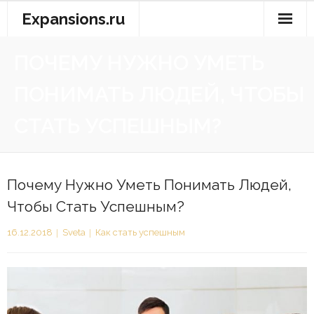
Перейти
Expansions.ru
к
содержимому
ПОЧЕМУ НУЖНО УМЕТЬ
ПОНИМАТЬ ЛЮДЕЙ, ЧТОБЫ
СТАТЬ УСПЕШНЫМ?
Почему Нужно Уметь Понимать Людей,
Чтобы Стать Успешным?
16.12.2018
Sveta
Как стать успешным