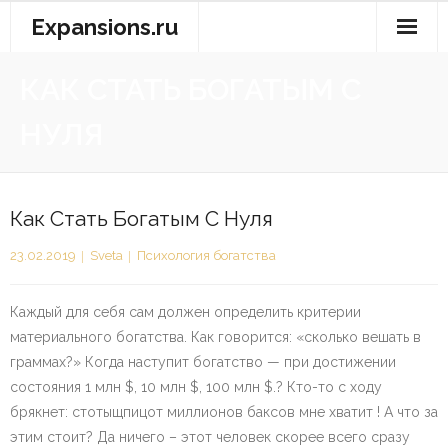
Перейти
Expansions.ru
к
содержимому
КАК СТАТЬ БОГАТЫМ С
НУЛЯ
Как Стать Богатым С Нуля
23.02.2019
Sveta
Психология богатства
Каждый для себя сам должен определить критерии
материального богатства. Как говорится: «сколько вешать в
граммах?» Когда наступит богатство — при достижении
состояния 1 млн $, 10 млн $, 100 млн $.? Кто-то с ходу
брякнет: стотыщпицот миллионов баксов мне хватит ! А что за
этим стоит? Да ничего – этот человек скорее всего сразу