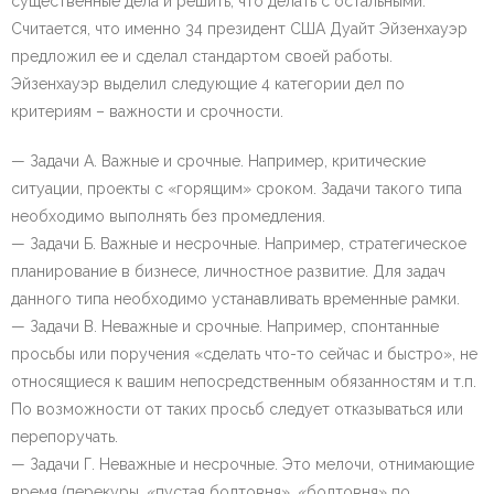
существенные дела и решить, что делать с остальными.
Считается, что именно 34 президент США Дуайт Эйзенхауэр
предложил ее и сделал стандартом своей работы.
Эйзенхауэр выделил следующие 4 категории дел по
критериям – важности и срочности.
— Задачи А. Важные и срочные. Например, критические
ситуации, проекты с «горящим» сроком. Задачи такого типа
необходимо выполнять без промедления.
— Задачи Б. Важные и несрочные. Например, стратегическое
планирование в бизнесе, личностное развитие. Для задач
данного типа необходимо устанавливать временные рамки.
— Задачи В. Неважные и срочные. Например, спонтанные
просьбы или поручения «сделать что-то сейчас и быстро», не
относящиеся к вашим непосредственным обязанностям и т.п.
По возможности от таких просьб следует отказываться или
перепоручать.
— Задачи Г. Неважные и несрочные. Это мелочи, отнимающие
время (перекуры, «пустая болтовня», «болтовня» по