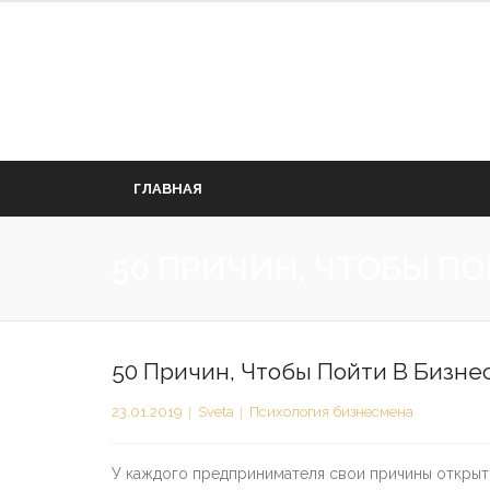
Перейти
к
содержимому
ГЛАВНАЯ
50 ПРИЧИН, ЧТОБЫ ПО
50 Причин, Чтобы Пойти В Бизне
23.01.2019
Sveta
Психология бизнесмена
У каждого предпринимателя свои причины открыть