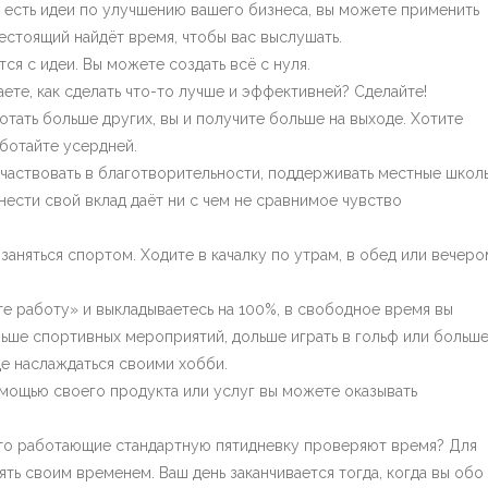
с есть идеи по улучшению вашего бизнеса, вы можете применить
шестоящий найдёт время, чтобы вас выслушать.
ся с идеи. Вы можете создать всё с нуля.
те, как сделать что-то лучше и эффективней? Сделайте!
отать больше других, вы и получите больше на выходе. Хотите
ботайте усердней.
участвовать в благотворительности, поддерживать местные школ
ести свой вклад даёт ни с чем не сравнимое чувство
заняться спортом. Ходите в качалку по утрам, в обед или вечеро
те работу» и выкладываетесь на 100%, в свободное время вы
льше спортивных мероприятий, дольше играть в гольф или больш
е наслаждаться своими хобби.
омощью своего продукта или услуг вы можете оказывать
асто работающие стандартную пятидневку проверяют время? Для
ь своим временем. Ваш день заканчивается тогда, когда вы обо