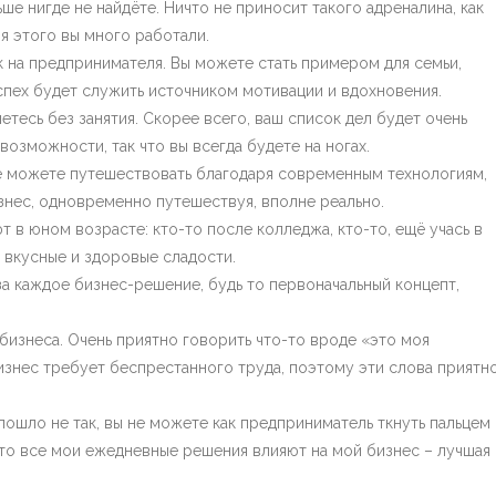
ше нигде не найдёте. Ничто не приносит такого адреналина, как
я этого вы много работали.
к на предпринимателя. Вы можете стать примером для семьи,
спех будет служить источником мотивации и вдохновения.
нетесь без занятия. Скорее всего, ваш список дел будет очень
возможности, так что вы всегда будете на ногах.
щё можете путешествовать благодаря современным технологиям,
знес, одновременно путешествуя, вполне реально.
 в юном возрасте: кто-то после колледжа, кто-то, ещё учась в
ь вкусные и здоровые сладости.
за каждое бизнес-решение, будь то первоначальный концепт,
бизнеса. Очень приятно говорить что-то вроде «это моя
изнес требует беспрестанного труда, поэтому эти слова приятн
 пошло не так, вы не можете как предприниматель ткнуть пальцем 
, что все мои ежедневные решения влияют на мой бизнес – лучшая