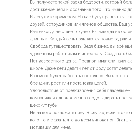
Вы получаете такой заряд бодрости, который боль
достижение цели и осознание того, что именно дл
Вы служите примером. На вас будут равняться, ка
друзей, сотрудников или членов общества. Ваш у
Вам никогда не станет скучно. Вы никогда не оста
длинным. Каждый день появляются новые задачи и 
Свобода путешествовать. Ведя бизнес, вы всё е
удаленным работникам и интернету. Создавать би
Нет возрастного ценза. Предприниматели начинают
школе. Даже дети девяти лет от роду хотят делат
Ваш мозг будет работать постоянно. Вы в ответе 
брендинг, рост или постановка целей.
Удовольствие от представления себя владельцем 
компания» и одновременно гордо задирать нос. Б
щекочут губы.
Не на кого возложить вину. В случае, если что-то
кого-то и сказать, что во всем виноват он. Знать
мотивация для меня.