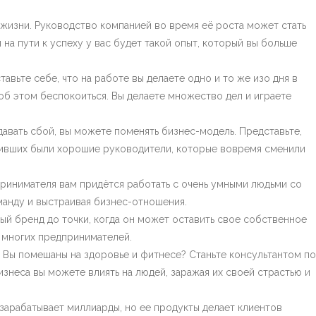
жизни. Руководство компанией во время её роста может стать
на пути к успеху у вас будет такой опыт, который вы больше
авьте себе, что на работе вы делаете одно и то же изо дня в
 об этом беспокоиться. Вы делаете множество дел и играете
давать сбой, вы можете поменять бизнес-модель. Представьте,
ыживших были хорошие руководители, которые вовремя сменили
принимателя вам придётся работать с очень умными людьми со
манду и выстраивая бизнес-отношения.
й бренд до точки, когда он может оставить свое собственное
 многих предпринимателей.
 Вы помешаны на здоровье и фитнесе? Станьте консультантом по
знеса вы можете влиять на людей, заражая их своей страстью и
 зарабатывает миллиарды, но ее продукты делает клиентов