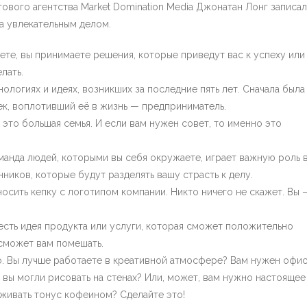
ового агентства Market Domination Media Джонатан Лонг записал
са увлекательным делом.
ете, вы принимаете решения, которые приведут вас к успеху или
лать.
логиях и идеях, возникших за последние пять лет. Сначала была
ек, воплотивший её в жизнь — предприниматель.
 это большая семья. И если вам нужен совет, то именно это
анда людей, которыми вы себя окружаете, играет важную роль 
иков, которые будут разделять вашу страсть к делу.
осить кепку с логотипом компании. Никто ничего не скажет. Вы 
 есть идея продукта или услуги, которая сможет положительно
 сможет вам помешать.
. Вы лучше работаете в креативной атмосфере? Вам нужен офи
 вы могли рисовать на стенах? Или, может, вам нужно настоящее
рживать тонус кофеином? Сделайте это!