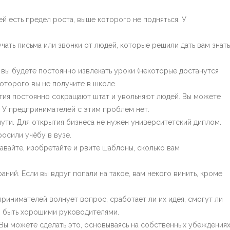
й есть предел роста, выше которого не подняться. У
учать письма или звонки от людей, которые решили дать вам знать
 вы будете постоянно извлекать уроки (некоторые достанутся
оторого вы не получите в школе.
ятия постоянно сокращают штат и увольняют людей. Вы можете
 У предпринимателей с этим проблем нет.
 пути. Для открытия бизнеса не нужен университетский диплом.
осили учёбу в вузе.
авайте, изобретайте и рвите шаблоны, сколько вам
аний. Если вы вдруг попали на такое, вам некого винить, кроме
инимателей волнует вопрос, сработает ли их идея, смогут ли
ни быть хорошими руководителями.
Вы можете сделать это, основываясь на собственных убеждениях