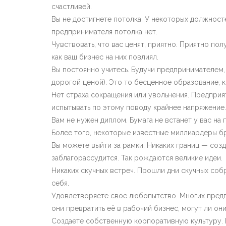
счастливей.
Вы не достигнете потолка. У некоторых должносте
предпринимателя потолка нет.
Чувствовать, что вас ценят, приятно. Приятно пол
как ваш бизнес на них повлиял.
Вы постоянно учитесь. Будучи предпринимателем,
дорогой ценой). Это то бесценное образование, к
Нет страха сокращения или увольнения. Предпри
испытывать по этому поводу крайнее напряжение.
Вам не нужен диплом. Бумага не встанет у вас на
Более того, некоторые известные миллиардеры бр
Вы можете выйти за рамки. Никаких границ — созд
заблагорассудится. Так рождаются великие идеи.
Никаких скучных встреч. Прошли дни скучных собр
себя.
Удовлетворяете свое любопытство. Многих предпр
они превратить её в рабочий бизнес, могут ли о
Создаете собственную корпоративную культуру. 