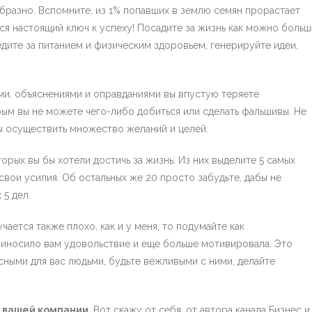
образно. Вспомните, из 1% попавших в землю семян прорастает
ся настоящий ключ к успеху! Посадите за жизнь как можно больш
едите за питанием и физическим здоровьем, генерируйте идеи,
и, объяснениями и оправданиями вы впустую теряете
ым вы не можете чего-либо добиться или сделать фальшивы. Не
бы осуществить множество желаний и целей.
торых вы бы хотели достичь за жизнь. Из них выделите 5 самых
 свои усилия. Об остальных же 20 просто забудьте, дабы не
 5 дел.
учается также плохо, как и у меня, то подумайте как
риносило вам удовольствие и еще больше мотивировала. Это
сными для вас людьми, будьте вежливыми с ними, делайте
в вашей компании
. Вот скажу от себя, от автора канала Бизнес и