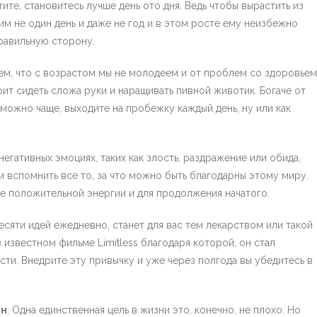
тите, становитесь лучше день ото дня. Ведь чтобы вырастить из
им не один день и даже не год и в этом росте ему неизбежно
равильную сторону.
наем, что с возрастом мы не молодеем и от проблем со здоровьем
стоит сидеть сложа руки и наращивать пивной животик. Богаче от
к можно чаще, выходите на пробежку каждый день, ну или как
 негативных эмоциях, таких как злость, раздражение или обида,
и вспомнить все то, за что можно быть благодарны этому миру.
ше положительной энергии и для продолжения начатого.
есяти идей ежедневно, станет для вас тем лекарством или такой
 известном фильме Limitless благодаря которой, он стал
ти. Внедрите эту привычку и уже через полгода вы убедитесь в
ян
. Одна единственная цель в жизни это, конечно, не плохо. Но