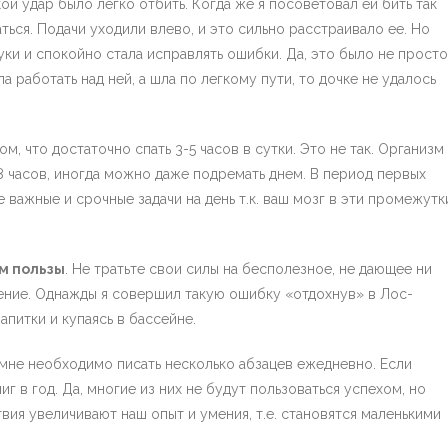
ой удар было легко отбить. Когда же я посоветовал ей бить так
ться. Подачи уходили влево, и это сильно расстраивало ее. Но
уки и спокойно стала исправлять ошибки. Да, это было не просто
а работать над ней, а шла по легкому пути, то дочке не удалось
ом, что достаточно спать 3-5 часов в сутки. Это не так. Организм
8 часов, иногда можно даже подремать днем. В период первых
е важные и срочные задачи на день т.к. ваш мозг в эти промежутк
ам пользы
. Не тратьте свои силы на бесполезное, не дающее ни
ние. Однажды я совершил такую ошибку «отдохнув» в Лос-
питки и купаясь в бассейне.
н мне необходимо писать несколько абзацев ежедневно. Если
иг в год. Да, многие из них не будут пользоваться успехом, но
твия увеличивают наш опыт и умения, т.е. становятся маленькими