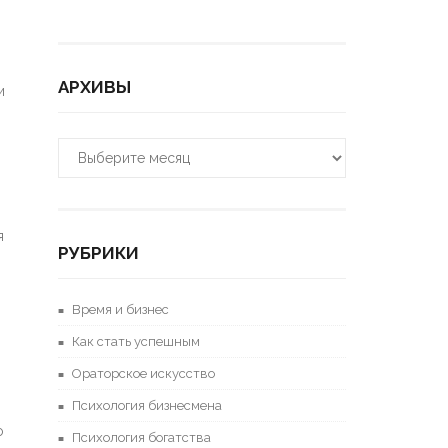
АРХИВЫ
и
Архивы
я
РУБРИКИ
Время и бизнес
Как стать успешным
Ораторское искусство
Психология бизнесмена
о
Психология богатства