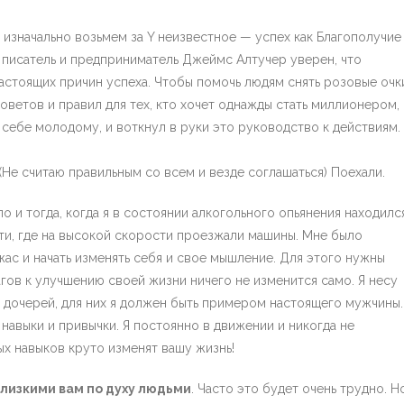
 изначально возьмем за Y неизвестное — успех как Благополучие
 писатель и предприниматель Джеймс Алтучер уверен, что
астоящих причин успеха. Чтобы помочь людям снять розовые очк
советов и правил для тех, кто хочет однажды стать миллионером,
 себе молодому, и воткнул в руки это руководство к действиям.
(Не считаю правильным со всем и везде соглашаться) Поехали.
о и тогда, когда я в состоянии алкогольного опьянения находилс
сти, где на высокой скорости проезжали машины. Мне было
жас и начать изменять себя и свое мышление. Для этого нужны
гов к улучшению своей жизни ничего не изменится само. Я несу
х дочерей, для них я должен быть примером настоящего мужчины.
навыки и привычки. Я постоянно в движении и никогда не
ых навыков круто изменят вашу жизнь!
лизкими вам по духу людьми
. Часто это будет очень трудно. Н