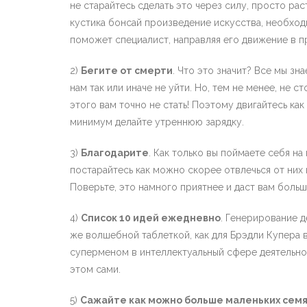
не старайтесь сделать это через силу, просто рас
кустика бонсай произведение искусства, необход
поможет специалист, направляя его движение в п
2)
Бегите от смерти
. Что это значит? Все мы з
нам так или иначе не уйти. Но, тем не менее, не 
этого вам точно не стать! Поэтому двигайтесь ка
минимум делайте утреннюю зарядку.
3)
Благодарите
. Как только вы поймаете себя на
постарайтесь как можно скорее отвлечься от них 
Поверьте, это намного приятнее и даст вам боль
4)
Список 10 идей ежедневно
. Генерирование д
же волшебной таблеткой, как для Брэдли Купера в
суперменом в интеллектуальный сфере деятельнос
этом сами.
5)
Сажайте как можно больше маленьких сем