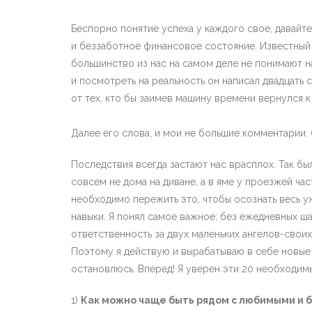
Беспорно понятие успеха у каждого свое, давайте
и беззаботное финансовое состояние. Известный
большинство из нас на самом деле не понимают н
и посмотреть на реальность он написал двадцать 
от тех, кто бы заимев машину времени вернулся к
Далее его слова, и мои не большие комментарии. 
Последствия всегда застают нас врасплох. Так был
совсем не дома на диване, а в яме у проезжей ча
необходимо пережить это, чтобы осознать весь у
навыки. Я понял самое важное: без ежедневных ша
ответственность за двух маленьких ангелов-свои
Поэтому я действую и вырабатываю в себе новые 
остановлюсь. Вперед! Я уверен эти 20 необходим
1)
Как можно чаще быть рядом с любимыми и б