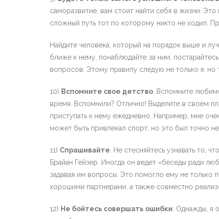
саморазвитие, вам стоит найти себя в жизни. Это
сложный путь тот по которому никто не ходил. 
Найдите человека, который на порядок выше и лу
ближе к нему, понаблюдайте за ним, постарайтесь 
вопросов. Этому правилу следую не только я, но 
10)
Вспомните свое детство
. Вспомните любим
время. Вспомнили? Отлично! Выделите в своем пло
приступать к нему ежедневно. Например, мне очен
может быть привлекал спорт, но это был точно не 
11)
Спрашивайте
. Не стесняйтесь узнавать то, ч
Брайан Гейзер. Иногда он ведет «беседы ради лю
задавая им вопросы. Это помогло ему не только п
хорошими партнерами, а также совместно реализ
12)
Не бойтесь совершать ошибки
. Однажды, я 