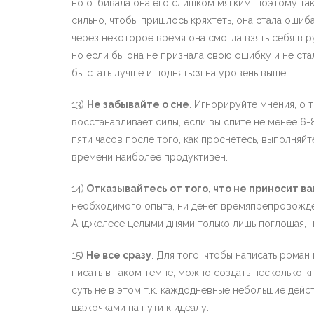
но отбивала она его слишком мягким, поэтому так
сильно, чтобы пришлось кряхтеть, она стала ошиба
через некоторое время она смогла взять себя в р
но если бы она не признала свою ошибку и не стал
бы стать лучше и подняться на уровень выше.
13)
Не забывайте о сне
. Игнорируйте мнения, о т
восстанавливает силы, если вы спите не менее 6-
пяти часов после того, как проснетесь, выполняйт
времени наиболее продуктивен.
14)
Отказывайтесь от того, что не приносит в
необходимого опыта, ни денег времяпрепровожде
Анджелесе целыми днями только лишь поглощая, на
15)
Не все сразу
. Для того, чтобы написать рома
писать в таком темпе, можно создать несколько кн
суть не в этом т.к. каждодневные небольшие дейс
шажочками на пути к идеалу.