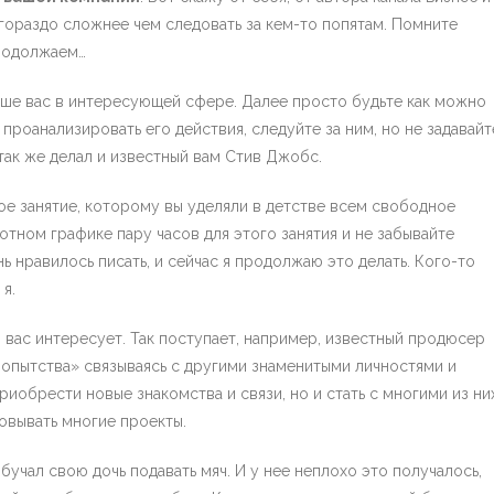
 гораздо сложнее чем следовать за кем-то попятам. Помните
Продолжаем…
чше вас в интересующей сфере. Далее просто будьте как можно
проанализировать его действия, следуйте за ним, но не задавайт
так же делал и известный вам Стив Джобс.
ое занятие, которому вы уделяли в детстве всем свободное
тном графике пару часов для этого занятия и не забывайте
ь нравилось писать, и сейчас я продолжаю это делать. Кого-то
я.
то вас интересует. Так поступает, например, известный продюсер
бопытства» связываясь с другими знаменитыми личностями и
риобрести новые знакомства и связи, но и стать с многими из ни
овывать многие проекты.
обучал свою дочь подавать мяч. И у нее неплохо это получалось,