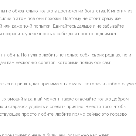
ны не обязательно только в достижении богатства. К многим из
силий в этом все они похожи. Поэтому не стоит сразу же
й или даже 10-й попытки. Двигайтесь дальше и не забывайте
м сохранить уверенность в себе, да и просто поднимает
ют любить. Но нужно любить не только себя, своих родных, но и
дам вам несколько советов, которыми пользуюсь сам:
есь его принять, как принимает нас мама, которая в любом случае
ных эмоций в данный момент, также отвечайте только добром.
и стараюсь удивить и сделать приятно. Вместо того, чтобы
ествующее просто любите, любите прямо сейчас это гораздо
то произойдет с нами в будущем, возможно нас ждет