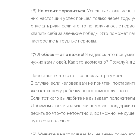
16)
Не стоит торопиться
. Успешные люди, успеш
них, настоящий успех пришел только через годы у
опускать руки, если что-то не получилось с перво
хвалить себя за аленькие победы. Это поможет ва
настроение в трудные периоды.
17)
Любовь — это важно
! Я надеюсь, что все уме
чужих вам людей. Как это возможно? Пожалуй, я 
Представьте, что этот человек завтра умрет.
В случае, если человек вам не приятен, постарайт
желает своему ребенку всего самого лучшего.
Если тот кого вы любите не вызывает положитель
Любимым людям я всячески помогаю, поддерживаю 
верить во что-то непонятно и, возможно, не сущ
нужнее и полезнее.
18)
Живите в настоящем
. Мы не знаем точно, ч