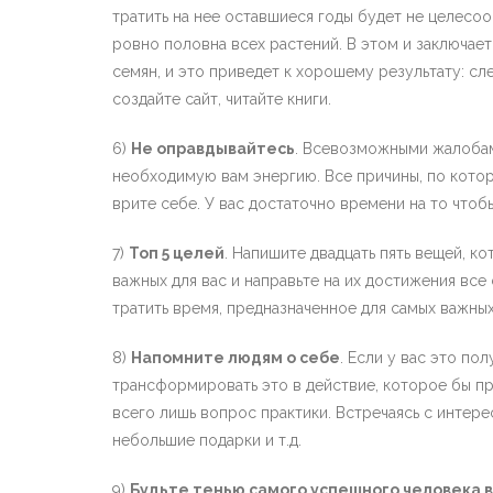
тратить на нее оставшиеся годы будет не целесо
ровно половна всех растений. В этом и заключает
семян, и это приведет к хорошему результату: сл
создайте сайт, читайте книги.
6)
Не оправдывайтесь
. Всевозможными жалобам
необходимую вам энергию. Все причины, по котор
врите себе. У вас достаточно времени на то что
7)
Топ 5 целей
. Напишите двадцать пять вещей, ко
важных для вас и направьте на их достижения все
тратить время, предназначенное для самых важных
8)
Напомните людям о себе
. Если у вас это пол
трансформировать это в действие, которое бы п
всего лишь вопрос практики. Встречаясь с интере
небольшие подарки и т.д.
9)
Будьте тенью самого успешного человека 