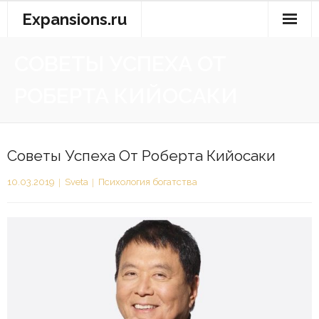
Перейти
Expansions.ru
к
содержимому
СОВЕТЫ УСПЕХА ОТ
РОБЕРТА КИЙОСАКИ
Советы Успеха От Роберта Кийосаки
10.03.2019
Sveta
Психология богатства