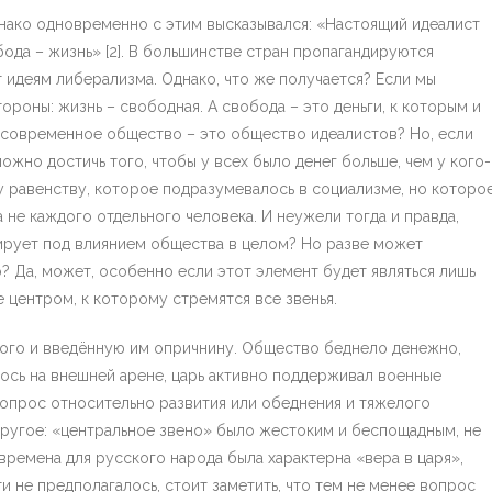
однако одновременно с этим высказывался: «Настоящий идеалист
бода – жизнь» [2]. В большинстве стран пропагандируются
 идеям либерализма. Однако, что же получается? Если мы
роны: жизнь – свободная. А свобода – это деньги, к которым и
о современное общество – это общество идеалистов? Но, если
можно достичь того, чтобы у всех было денег больше, чем у кого-
у равенству, которое подразумевалось в социализме, но которо
 не каждого отдельного человека. И неужели тогда и правда,
дирует под влиянием общества в целом? Но разве может
? Да, может, особенно если этот элемент будет являться лишь
 центром, к которому стремятся все звенья.
ного и введённую им опричнину. Общество беднело денежно,
ось на внешней арене, царь активно поддерживал военные
вопрос относительно развития или обеднения и тяжелого
другое: «центральное звено» было жестоким и беспощадным, не
 времена для русского народа была характерна «вера в царя»,
 не предполагалось, стоит заметить, что тем не менее вопрос