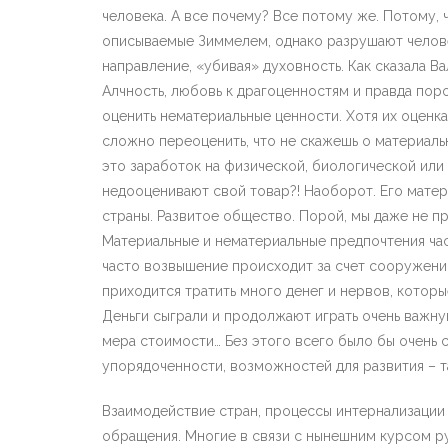
человека. А все почему? Все потому же. Потому,
описываемые Зиммелем, однако разрушают челове
направление, «убивая» духовность. Как сказала В
Алчность, любовь к драгоценностям и правда по
оценить нематериальные ценности. Хотя их оценка 
сложно переоценить, что не скажешь о материаль
это заработок на физической, биологической или 
недооценивают свой товар?! Наоборот. Его матери
страны. Развитое общество. Порой, мы даже не п
Материальные и нематериальные предпочтения час
часто возвышение происходит за счет сооружени
приходится тратить много денег и нервов, которы
Деньги сыграли и продолжают играть очень важну
мера стоимости… Без этого всего было бы очень 
упорядоченности, возможностей для развития – та
Взаимодействие стран, процессы интернализации
обращения. Многие в связи с нынешним курсом ру