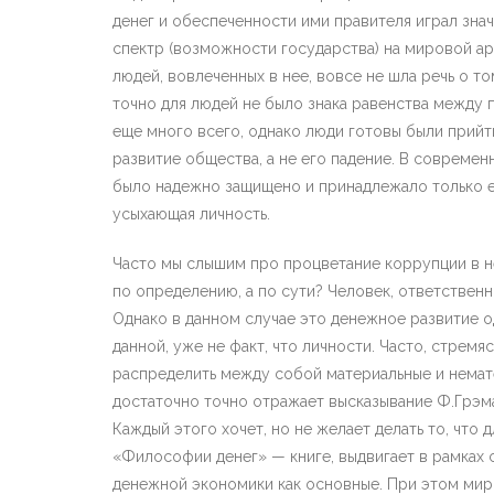
денег и обеспеченности ими правителя играл зна
спектр (возможности государства) на мировой а
людей, вовлеченных в нее, вовсе не шла речь о т
точно для людей не было знака равенства между п
еще много всего, однако люди готовы были прийти
развитие общества, а не его падение. В совреме
было надежно защищено и принадлежало только ем
усыхающая личность.
Часто мы слышим про процветание коррупции в не
по определению, а по сути? Человек, ответствен
Однако в данном случае это денежное развитие 
данной, уже не факт, что личности. Часто, стрем
распределить между собой материальные и немат
достаточно точно отражает высказывание Ф.Грэма
Каждый этого хочет, но не желает делать то, что
«Философии денег» — книге, выдвигает в рамках 
денежной экономики как основные. При этом мир 