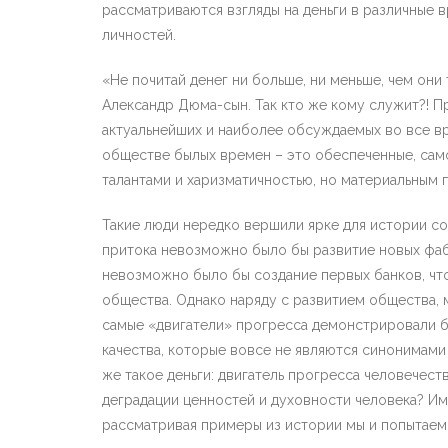
рассматриваются взгляды на деньги в различные 
личностей.
«Не почитай денег ни больше, ни меньше, чем они
Александр Дюма-сын. Так кто же кому служит?! Пр
актуальнейших и наиболее обсуждаемых во все в
обществе былых времен – это обеспеченные, само
талантами и харизматичностью, но материальным
Такие люди нередко вершили ярке для истории с
притока невозможно было бы развитие новых фабр
невозможно было бы создание первых банков, чт
общества. Однако наряду с развитием общества, 
самые «двигатели» прогресса демонстрировали б
качества, которые вовсе не являются синонимами 
же такое деньги: двигатель прогресса человечест
деградации ценностей и духовности человека? Им
рассматривая примеры из истории мы и попытаемс