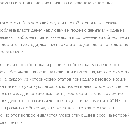
времена и отношение к их влиянию на человека известных
 того стоят. Это хороший слуга и плохой господин» – сказал
облема власти денег над людьми и людей с деньгами – одна из
ремена. Наиболее влиятельные люди в современном обществе и 
достаточные люди, чье влияние часто подкреплено не только их
 положением.
обытия и способствовали развитию общества. Без денежного
ик, без введения денег как единицы измерения, меры стоимост
о на каждом из исторических этапов приводило к модернизации
мы видим и духовную деградацию людей в некотором смысле: те
ольшое хладнокровие, жадность, жестокость и многие другие
для духовного развития человека. Деньги ли тому виной? И что
ва и развития общества, или же катализатор жестокости и
енно этот вопрос и является главенствующим в эссе, на который
я ответить.