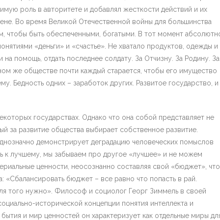
чимую роль в авторитете и добавлял жесткости действий и их
рене. Во время Великой Отечественной войны для большинства
ом, чтобы быть обеспеченными, богатыми. В тот момент абсолютн
онятиями «деньги» и «счастье». Не хватало продуктов, одежды и
 на помощь, отдать последнее солдату. За Отчизну. За Родину. За
нном же обществе почти каждый старается, чтобы его имущество
у. Бедность одних – заработок других. Развитое государство, и
которых государствах. Однако что она собой представляет не
ный за развитие общества выбирает собственное развитие.
однозначно демонстрирует деградацию человеческих помыслов
ясь к лучшему, мы забываем про другое «лучшее» и не можем
ериальные ценности, неосознанно составляя свой «бюджет», что
: «Сбалансировать бюджет – все равно что попасть в рай.
 для того нужно». Философ и социолог Георг Зиммель в своей
социально-исторической концепции понятия интеллекта и
бытия и мир ценностей он характеризует как отдельные миры дл