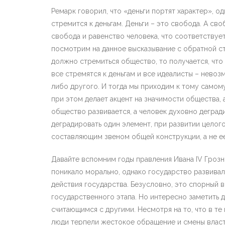
Ремарк говорил, что «деньги портят характер», 
стремится к деньгам. Деньги – это свобода. А сво
свобода и равенство человека, что соответствует
посмотрим на данное высказывание с обратной сто
должно стремиться общество, то получается, чт
все стремятся к деньгам и все идеалисты – невоз
либо другого. И тогда мы приходим к тому самом
при этом делает акцент на значимости общества, а
общество развивается, а человек духовно дегра
деградировать один элемент, при развитии целого
составляющим звеном общей конструкции, а не ее
Давайте вспомним годы правления Ивана IV Гроз
поникало морально, однако государство развивал
действия государства. Безусловно, это спорный 
государственного этапа. Но интересно заметить 
считающимся с другими. Несмотря на то, что в те
люди терпели жестокое обращение и смены власти