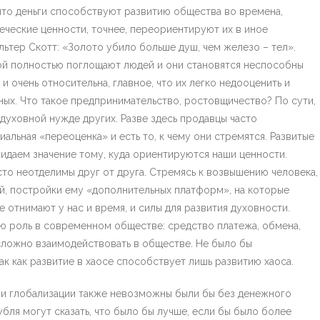
 что деньги способствуют развитию общества во времена,
ческие ценности, точнее, переориентируют их в иное
альтер Скотт: «Золото убило больше душ, чем железо – тел».
рой полностью поглощают людей и они становятся неспособны
и очень относительна, главное, что их легко недооценить и
ных. Что такое предпринимательство, ростовщичество? По сути,
духовной нужде других. Разве здесь продавцы часто
альная «переоценка» и есть то, к чему они стремятся. Развитые
ридаем значение тому, куда ориентируются наши ценности.
то неотделимы друг от друга. Стремясь к возвышению человека,
й, постройки ему «дополнительных платформ», на которые
е отнимают у нас и время, и силы для развития духовности.
ю роль в современном обществе: средство платежа, обмена,
сложно взаимодействовать в обществе. Не было бы
к как развитие в хаосе способствует лишь развитию хаоса.
 и глобализации также невозможны были бы без денежного
бля могут сказать, что было бы лучше, если бы было более