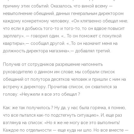
причину этих событий. Оказалось, что виной всему —
невыполнение обещаний, данных генеральным директором
каждому конкретному человеку. «Он клятвенно обещал мне,
что если я добьюсь того-то и того-то, то он вдвое повысит
зарплату», — говорил один. «… То он поможет с покупкой
квартиры»,— сообщал другой. «…То он назначит меня на
должность директора магазина»,— добавлял третий.
Получив от сотрудников разрешение напомнить
руководителю о данном им слове, мы собрали список
обещаний от полутора десятков человек и пришли с ним на
встречу к директору. Прочитав список, он схватился за
голову: «Неужели я все это обещал ?
Как: же так получилось ? Ну да, у нас была горячка, я помню,
что все пытался как-то подстегнуть ситуацию». И, еще раз
взглянув на список: «Но я же не могу все это выполнить!
Каждое по отдельности — еще куда ни шло. Но все вместе —