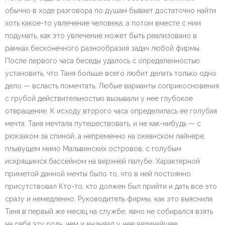
обычно в ходе разговора по душам бывает достаточно найти
хоть какое-то увлечение человека, а потом вместе с ним
подумать, как это увлечение может быть реализовано в
рамках бесконечного разнообразия задач любой фирмы.
После первого часа беседы удалось с определенностью
установить, что Таня больше всего любит делать только одно
дело — всласть помечтать. Любые варианты соприкосновения
с грубой действительностью вызывали у нее глубокое
отвращение. К исходу второго часа определилась ее голубая
мечта: Таня мечтала путешествовать, и не как-нибудь — с
рюкзаком за спиной, а непременно на океанском лайнере,
плывущем мимо Мальвинских островов, с голубым
искрящимся бассейном на верхней палубе. Характерной
приметой данной мечты было то, что в ней постоянно
присутствовал Кто-то, кто должен был прийти и дать все это
сразу и немедленно. Руководитель фирмы, как это выяснила
Таня в первый же месяц на службе, явно не собирался взять
на себя эту роль, чем и вызывал у нее величайшее