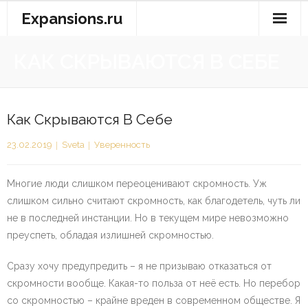
Перейти
Expansions.ru
к
содержимому
КАК СКРЫВАЮТСЯ В СЕБЕ
Как Скрываются В Себе
23.02.2019
Sveta
Уверенность
Многие люди слишком переоценивают скромность. Уж
слишком сильно считают скромность, как благодетель, чуть ли
не в последней инстанции. Но в текущем мире невозможно
преуспеть, обладая излишней скромностью.
Сразу хочу предупредить – я не призываю отказаться от
скромности вообще. Какая-то польза от неё есть. Но перебор
со скромностью – крайне вреден в современном обществе. Я