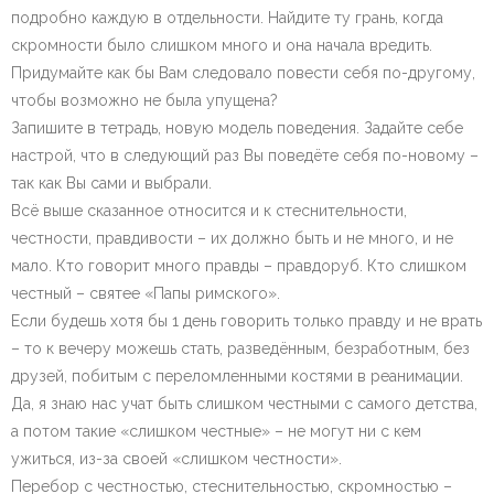
подробно каждую в отдельности. Найдите ту грань, когда
скромности было слишком много и она начала вредить.
Придумайте как бы Вам следовало повести себя по-другому,
чтобы возможно не была упущена?
Запишите в тетрадь, новую модель поведения. Задайте себе
настрой, что в следующий раз Вы поведёте себя по-новому –
так как Вы сами и выбрали.
Всё выше сказанное относится и к стеснительности,
честности, правдивости – их должно быть и не много, и не
мало. Кто говорит много правды – правдоруб. Кто слишком
честный – святее «Папы римского».
Если будешь хотя бы 1 день говорить только правду и не врать
– то к вечеру можешь стать, разведённым, безработным, без
друзей, побитым с переломленными костями в реанимации.
Да, я знаю нас учат быть слишком честными с самого детства,
а потом такие «слишком честные» – не могут ни с кем
ужиться, из-за своей «слишком честности».
Перебор с честностью, стеснительностью, скромностью –