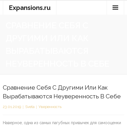
Перейти
Expansions.ru
к
содержимому
СРАВНЕНИЕ СЕБЯ С
ДРУГИМИ ИЛИ КАК
ВЫРАБАТЫВАЮТСЯ
НЕУВЕРЕННОСТЬ В СЕБЕ
Сравнение Себя С Другими Или Как
Вырабатываются Неуверенность В Себе
23.01.2019
Sveta
Уверенность
Наверное, одна из самых пагубных привычек для самооценки